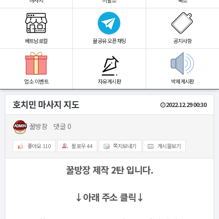
마사지
이발소
숙소
베트남로컬
꿀공유 오픈채팅
공지사항
업소 이벤트
자유게시판
박제게시판
호치민 마사지 지도
2022.12.29 00:30
꿀방장
댓글 0
좋아요
110
팔로우
44
쪽지보내기
게시물보기
꿀방장 제작 2탄 입니다.
↓아래 주소 클릭
↓