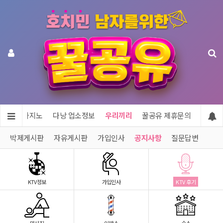
투어 & 카지노
다낭 업소정보
우리끼리
꿀공유 제휴문의
박제게시판
자유게시판
가입인사
공지사항
질문답변
KTV정보
가입인사
KTV 후기