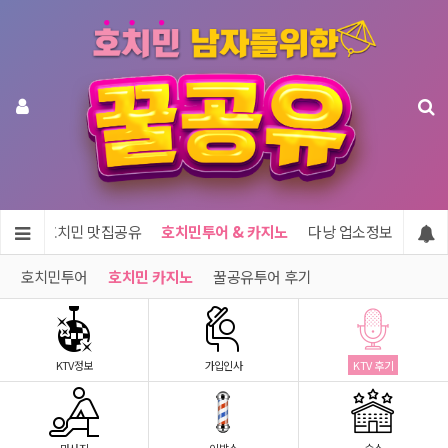
정보
호치민 맛집공유
호치민투어 & 카지노
다낭 업소정보
우리
호치민투어
호치민 카지노
꿀공유투어 후기
KTV정보
가입인사
KTV 후기