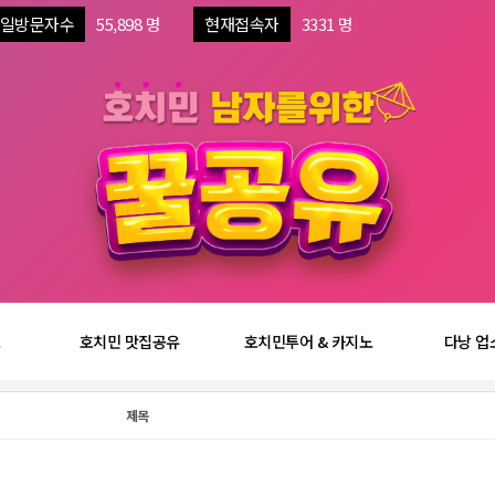
일방문자수
55,898 명
현재접속자
3331 명
보
호치민 맛집공유
호치민투어 & 카지노
다낭 업
제목