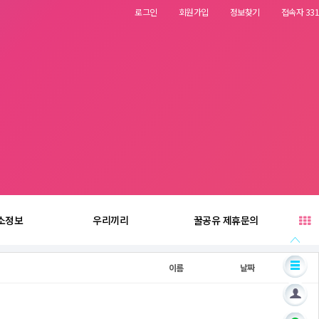
로그인
회원가입
정보찾기
접속자 331
소정보
우리끼리
꿀공유 제휴문의
이름
날짜
조회