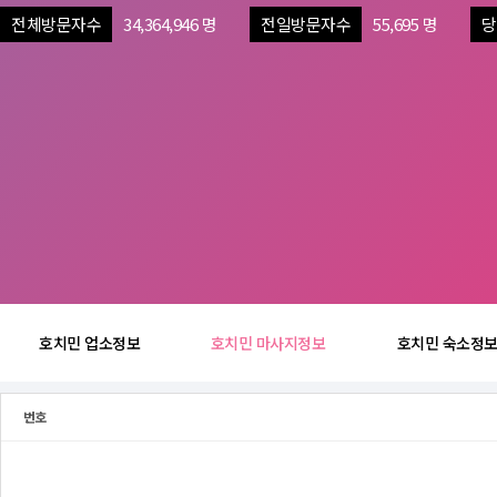
전체방문자수
34,364,946 명
전일방문자수
55,695 명
당
호치민 업소정보
호치민 마사지정보
호치민 숙소정
번호