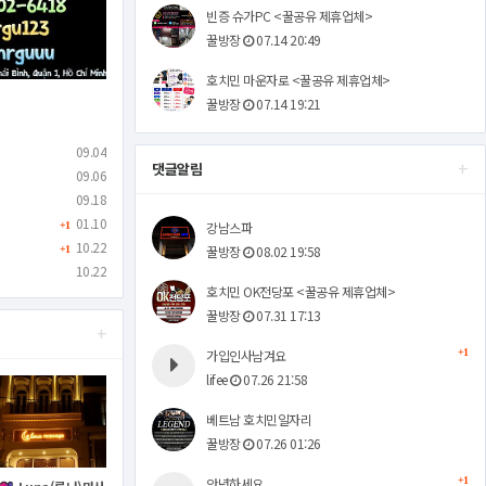
빈증 슈가PC <꿀공유 제휴업체>
꿀방장
07.14 20:49
호치민 마운자로 <꿀공유 제휴업체>
꿀방장
07.14 19:21
09.04
+
댓글알림
09.06
09.18
01.10
강남스파
+1
10.22
꿀방장
08.02 19:58
+1
10.22
호치민 OK전당포 <꿀공유 제휴업체>
꿀방장
07.31 17:13
+
가입인사남겨요
+1
lifee
07.26 21:58
베트남 호치민일자리
꿀방장
07.26 01:26
안녕하세요
+1