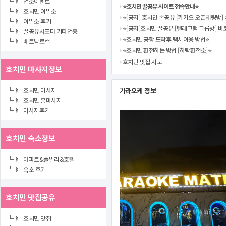
업소이벤트
⭐️호치민 꿀공유 사이트 접속안내⭐️
호치민 이발소
⭐️[공지] 호치민 꿀공유 [카카오 오픈채팅방] 
이발소 후기
⭐️[공지]호치민 꿀공유 [텔레그램 그룹방] 바
꿀공유서포터 기타업종
⭐️호치민 공항 도착후 택시이용 방법⭐️
베트남로컬
⭐️호치민 환전하는 방법 [하탐환전소]⭐️
호치민 맛집 지도
호치민 마사지정보
호치민 마사지
가라오케 정보
호치민 홈마사지
마사지후기
호치민 숙소정보
아파트&풀빌라&호텔
숙소 후기
호치민 맛집공유
호치민 맛집