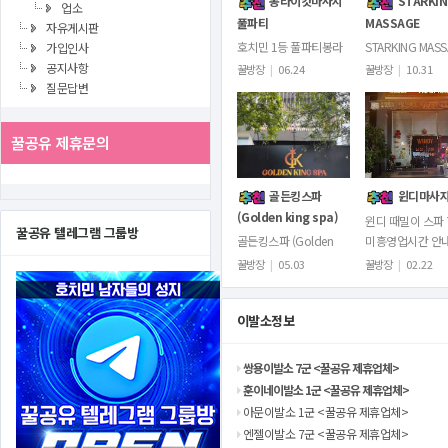
봉라이캇마사지
STARKI
업소
풀파티
MASSAGE
자유게시판
호치민 1등 풀파티봉라
STARKING MAS
가입인사
이캇마사지 Bồng Lai
BY 딸기 1군호치
공지사항
꿀방장
|
06.24
꿀방장
|
10.31
Các재정비후 영업시작
레이스 스타킹입
질문답변
했습니다.한번 방문하시
다!105 Đ. Ký Con
면 재방문률100%현장
Phường Nguyễn 
꿀공유 제휴문의
실물ㅊㅇㅅ사진불가X예
Bình…
약풀이 자주…
골든킹스파
윈디마사
(Golden king spa)
윈디 때밀이 스파 
꿀공유 텔레그램 그룹방
골든킹스파 (Golden
미흥영업시간 안
king spa)호치민에서 최
09:00 ~ 새벽 03
꿀방장
|
05.03
꿀방장
|
02.22
근 오픈한 이색적인 마사
지막타임 : 밤 00:3
지 스파가 있습니다.바로
벽 3시마감)시스템
이발소정보
골든킹스파(Golden
용요금은가게…
king spa)입…
쌍용이발소 7군 <꿀공유 제휴업체>
훈이네이발소 1군 <꿀공유 제휴업체>
아문이발소 1군 <꿀공유 제휴업체>
엔젤이발소 7군 <꿀공유 제휴업체>