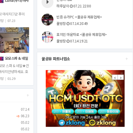
Luna(루나)마사
하루살이
07.21 22:00
나 마사지(7군 푸미
빈증 슈가PC <꿀공유 제휴업체>
주소: 24 Đường số
방장
|
07.23
꿀방장
07.14 20:49
 Tân Phong, Quận 7,
ành phố Hồ Chí
호치민 마운자로 <꿀공유 제휴업체>
nh 한국식 때밀…
꿀방장
07.14 19:21
+
모모스파 & 네일
꿀공유 파트너업소
모모 스파 & 네일★건
마사지안녕하세요. 호
Previous
Next
 No.1등마사지.1군
방장
|
01.29
탄시장옆에 있는 건전
사지모모스파&네일
+
니다.전직원 물리…
07.14
06.23
+3
05.02
05.02