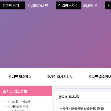
전체방문자수
34,363,975 명
전일방문자수
55,695 명
당
호치민 업소정보
호치민 마사지정보
호치민 숙소정
호치민 업소정보
꿀공유 공지사항
호치민 가라오케
가라오케 후기
⭐️ 공 지 ⭐️ 도메인변경 & 업데이트 안내글