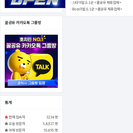
스타이발소 1군 <꿀공유 제휴업체>
Boss이발소 1군 <꿀공유 제휴업체>
꿀공유 카카오톡 그룹방
통계
현재 접속자
3234 명
오늘 방문자
5,4,927 명
어제 방문자
55,695 명