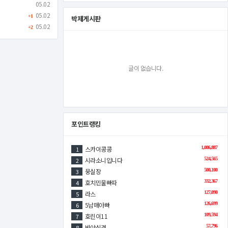
05.02
05.02
+1
박제게시판
05.02
+2
글이 없습니다.
포인트랭킹
스카이콩콩
1,006,887
1
시라소니입니다
524,565
2
뭉실장
500,100
3
호치민물빠따
332,367
4
라스
127,090
5
5남매아빠
126,699
6
호린이11
109,594
7
반야심경
57,796
8