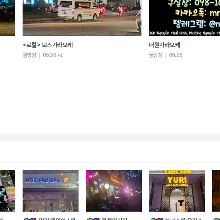
<로컬> 보스가라오케
더원가라오케
꿀방장
|
09.20
꿀방장
|
09.28
+1