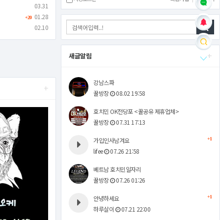
03.31
01.28
+20
02.10
+
새글알림
강남스파
+
꿀방장
08.02 19:58
호치민 OK전당포 <꿀공유 제휴업체>
꿀방장
07.31 17:13
가입인사남겨요
+1
lifee
07.26 21:58
베트남 호치민일자리
꿀방장
07.26 01:26
안녕하세요
+1
하루살이
07.21 22:00