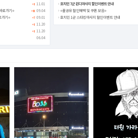
11.01
호치민 7군 윈디마사지 할인이벤트 안내
+1
바로가기⭐️
09.04
⭐️꿀공유 할인혜택 및 쿠폰 모음⭐️
+11
로가기⭐️
09.01
호치민 1군 스타킹마사지 할인이벤트 안내
+7
11.20
+1
11.20
+1
06.04