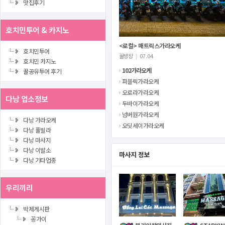
맛집후기
호치민투어 & 카지노
<로컬> 매트릭스가라오케
호치민투어
꿀방장
|
07.04
호치민 카지노
102가라오케
꿀공유투어 후기
퍼블릭가라오케
오로라가라오케
다낭 업소정보
두바이가라오케
넘버원가라오케
다낭 가라오케
오딧세이가라오케
다낭 풀빌라
다낭 마사지
다낭 이발소
마사지 정보
다낭 기타업종
우리끼리
박제게시판
꽁가이