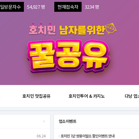
일방문자수
54,927 명
현재접속자
3234 명
보
호치민 맛집공유
호치민투어 & 카지노
다낭 업
+
업소이벤트
06.24
호치민 7군 쌍용이발소 할인이벤트 안내