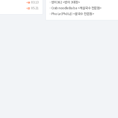
03.13
반미362 <반미 3대장>
+14
05.21
Crab noodle Ba ba <게살국수 전문점>
+22
Pho Le (Phở Lệ) <쌀국수 전문점>