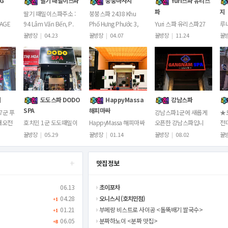
NG
딸기 때밀이스파
붕붕마사지
Yuri스파 유리스
파
지
딸기 때밀이스파주소 :
붕붕스파 2438 Khu
SAGE
94 Lâm Văn Bến, P.
Phố Hưng Phước 3,
Yuri 스파 유리스파27
루
민 핫플
Kiểng, Tân Quy, Quận
Tân Phong, Quận 7,
Cao Triều Phát, Tân
흥)
꿀방장
|
04.23
꿀방장
|
04.07
꿀방장
|
11.24
꿀
니
7, Thành phố Hồ Chí
Thành phố Hồ Chí
Phong, Quận 7,
2,
,
Minh시스템…
Minh시스템 및 이용…
Thành phố Hồ Chí
Th
Thái
Minh주소 링크 htt…
Mi
지
도도스파 DODO
HappyMassa
강남스파
SPA
해피마싸
7군 푸
강남스파1군에 새롭게
★
내오전
호치민 1군 도도때밀이
HappyMassa 해피마싸
오픈한 강남스파입니
전
:00마
스파시스템 및 이용요금
1군호치민 부이비엔에
다.77 Đề Thám, Quận
치민
꿀방장
|
05.29
꿀방장
|
01.14
꿀방장
|
08.02
꿀
0 (새
은가게 메신저로 문의부
위치한 신규업장입니
1, Hồ Chí Minh영업시
벤
 및 이
탁드립니다!예약 및 문
다.17-19 Do Quang
간: 오전11시~새벽1시
마
+
맛집정보
의카카오톡
Dau, Pham Ngu Lao,
시스템 및 이용요…
입
dodospa79​텔레그
Quan 1,…
램:@dodospa369
06.13
초이포차
도…
04.28
오니스시 (호치민점)
+1
01.21
부메랑 비스트로 사이공 <돌뚝배기 쌀국수>
+1
06.05
분짜하노이 <분짜 맛집>
+8