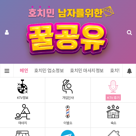
메인
호치민 업소정보
호치민 마사지정보
호치민 숙소정
KTV정보
가입인사
KTV 후기
마사지
이발소
숙소