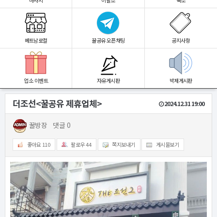
마사지
이발소
숙소
베트남로컬
꿀공유 오픈채팅
공지사항
업소 이벤트
자유게시판
박제게시판
더조선<꿀공유 제휴업체>
2024.12.31 19:00
꿀방장
댓글 0
좋아요
110
팔로우
44
쪽지보내기
게시물보기