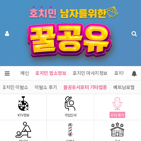
메인
호치민 업소정보
호치민 마사지정보
호치민 숙소정
호치민 이발소
이발소 후기
꿀공유서포터 기타업종
베트남로컬
KTV정보
가입인사
KTV 후기