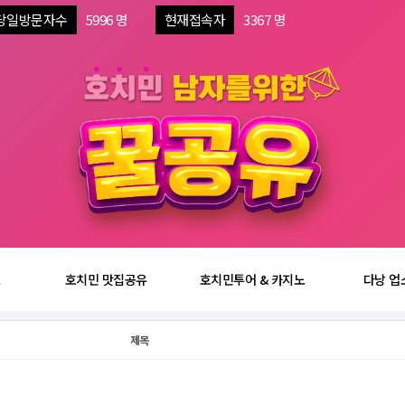
당일방문자수
5996 명
현재접속자
3367 명
보
호치민 맛집공유
호치민투어 & 카지노
다낭 업
제목