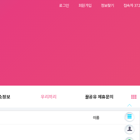
로그인
회원가입
정보찾기
접속자 372
소정보
우리끼리
꿀공유 제휴문의
이름
날짜