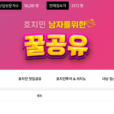
당일방문자수
58,265 명
현재접속자
3372 명
보
호치민 맛집공유
호치민투어 & 카지노
다낭 업
제목