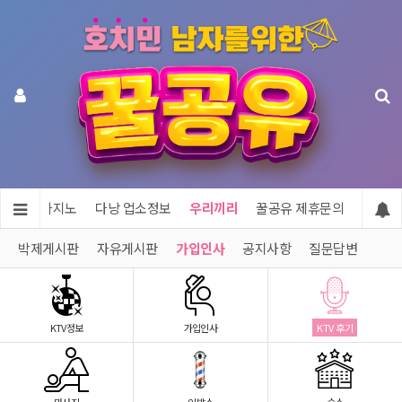
투어 & 카지노
다낭 업소정보
우리끼리
꿀공유 제휴문의
박제게시판
자유게시판
가입인사
공지사항
질문답변
KTV정보
가입인사
KTV 후기