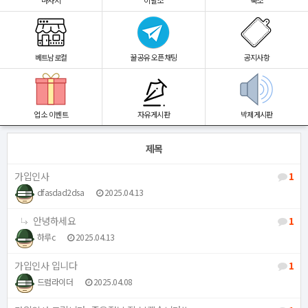
마사지
이발소
숙소
베트남로컬
꿀공유 오픈채팅
공지사항
업소 이벤트
자유게시판
박제게시판
제목
가입인사
1
dfasdad2dsa
2025.04.13
안녕하세요
1
하루c
2025.04.13
가입인사 입니다
1
드럼라이더
2025.04.08