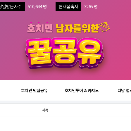
당일방문자수
510,644 명
현재접속자
3265 명
보
호치민 맛집공유
호치민투어 & 카지노
다낭 업
제목