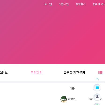
로그인
회원가입
정보찾기
접속자 265
소정보
우리끼리
꿀공유 제휴문의
이름
날짜
동글이
2021.06.06