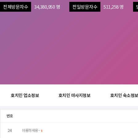
전체방문자수
34,380,950 명
전일방문자수
511,258 명
호치민 업소정보
호치민 마사지정보
호치민 숙소정
번호
24
아룡하세용~
1