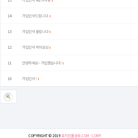
1
14
가입인사드립니다.
1
13
가입인사 올립니다
1
12
가입인사 박아요잉
1
11
안녕하세요~ 가입했습니다!
1
10
가입인사 !
1
COPYRIGHT © 2019
호치민꿀공유.COM - CORP.