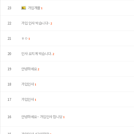
23
가입개꿀
1
22
가입 인사 박습니다~
2
21
ㅎㅇ
1
20
인사 오지게 박습니다.
2
19
안녕하세요
2
18
가입인사
1
17
가입인사
1
16
안녕하세요~ 가입인사 합니당
1
15
가입인사 4군의자왕