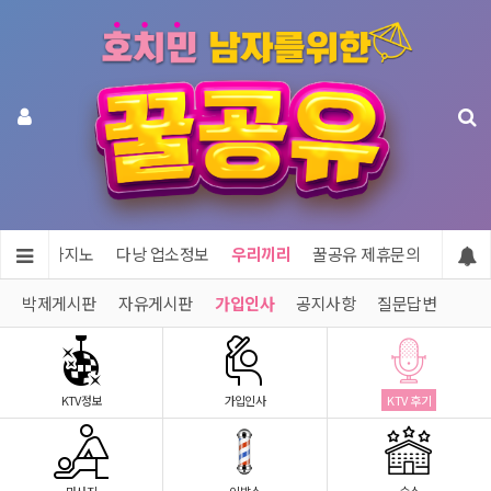
투어 & 카지노
다낭 업소정보
우리끼리
꿀공유 제휴문의
박제게시판
자유게시판
가입인사
공지사항
질문답변
KTV정보
가입인사
KTV 후기