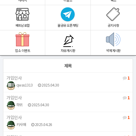
마사지
이발소
숙소
베트남로컬
꿀공유 오픈채팅
공지사항
업소 이벤트
자유게시판
박제게시판
제목
가입인사
1
qwas1313
2025.04.30
가입인사
1
하위
2025.04.30
가입인사
1
키사매
2025.04.26