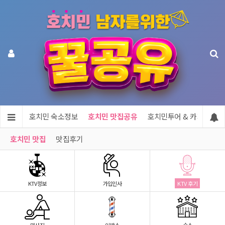
지정보
호치민 숙소정보
호치민 맛집공유
호치민투어 & 카지노
호치민 맛집
맛집후기
KTV정보
가입인사
KTV 후기