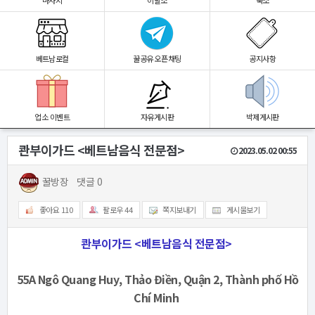
마사지
이발소
숙소
베트남로컬
꿀공유 오픈채팅
공지사항
업소 이벤트
자유게시판
박제게시판
콴부이가드 <베트남음식 전문점>
2023.05.02 00:55
꿀방장
댓글 0
좋아요
110
팔로우
44
쪽지보내기
게시물보기
콴부이가드 <베트남음식 전문점>
55A Ngô Quang Huy, Thảo Điền, Quận 2, Thành phố Hồ
Chí Minh