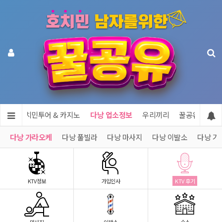
공유
호치민투어 & 카지노
다낭 업소정보
우리끼리
꿀공유 제휴문
다낭 가라오케
다낭 풀빌라
다낭 마사지
다낭 이발소
다낭 기
KTV정보
가입인사
KTV 후기