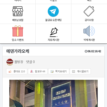
마사지
이발소
숙소
베트남로컬
꿀공유 오픈채팅
공지사항
업소 이벤트
자유게시판
박제게시판
에덴가라오케
06.02 16:42
꿀방장
댓글 0
좋아요
110
팔로우
44
쪽지보내기
게시물보기