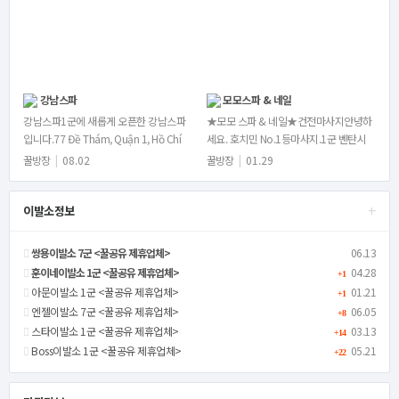
강남스파
모모스파 & 네일
강남스파1군에 새롭게 오픈한 강남스파
★모모 스파 & 네일★건전마사지안녕하
입니다.77 Đề Thám, Quận 1, Hồ Chí
세요. 호치민 No.1등마사지.1군 벤탄시
Minh영업시간: 오전11시~새벽1시시스
장옆에 있는 건전마사지모모스파&네일
꿀방장
|
08.02
꿀방장
|
01.29
템 및 이용요…
입니다.전직원 물리…
+
이발소정보
쌍용이발소 7군 <꿀공유 제휴업체>
06.13
훈이네이발소 1군 <꿀공유 제휴업체>
04.28
+1
아문이발소 1군 <꿀공유 제휴업체>
01.21
+1
엔젤이발소 7군 <꿀공유 제휴업체>
06.05
+8
스타이발소 1군 <꿀공유 제휴업체>
03.13
+14
Boss이발소 1군 <꿀공유 제휴업체>
05.21
+22