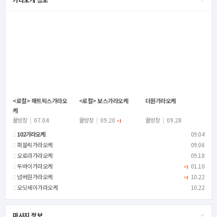
<로컬> 매트릭스가라오
<로컬> 보스가라오케
더원가라오케
케
꿀방장
|
07.04
꿀방장
|
09.20
꿀방장
|
09.28
+1
102가라오케
09.04
퍼블릭가라오케
09.06
오로라가라오케
09.18
두바이가라오케
01.10
+1
넘버원가라오케
10.22
+1
오딧세이가라오케
10.22
+
마사지 정보