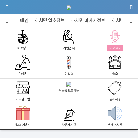
메인
호치민 업소정보
호치민 마사지정보
호치민 숙소정
KTV정보
가입인사
KTV 후기
마사지
이발소
숙소
꿀공유 오픈채팅
베트남로컬
공지사항
업소 이벤트
자유게시판
박제게시판