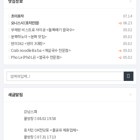
+
맛집정보
초이포차
07.14
오니스시 (호치민점)
06.23
+3
부메랑 비스트로 사이공 <돌뚝배기 쌀국수>
05.02
분짜하노이 <분짜 맛집>
05.02
반미362 <반미 3대장>
05.02
Crab noodle Ba ba <게살국수 전문점>
05.02
+1
Pho Le (Phở Lệ) <쌀국수 전문점>
05.02
+2
+
새글알림
강남스파
꿀방장
08.02 19:58
호치민 OK전당포 <꿀공유 제휴업체>
꿀방장
07.31 17:13