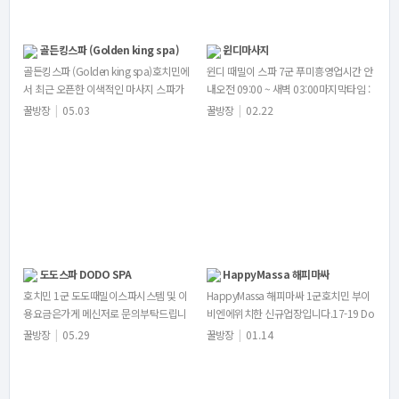
골든킹스파 (Golden king spa)
윈디마사지
골든킹스파 (Golden king spa)호치민에
윈디 때밀이 스파 7군 푸미흥영업시간 안
서 최근 오픈한 이색적인 마사지 스파가
내오전 09:00 ~ 새벽 03:00마지막타임 :
있습니다.바로 골든킹스파(Golden king
밤 00:30 (새벽 3시마감)시스템 및 이용
꿀방장
|
05.03
꿀방장
|
02.22
spa)입…
요금은가게…
도도스파 DODO SPA
HappyMassa 해피마싸
호치민 1군 도도때밀이스파시스템 및 이
HappyMassa 해피마싸 1군호치민 부이
용요금은가게 메신저로 문의부탁드립니
비엔에위치한 신규업장입니다.17-19 Do
다!예약 및 문의카카오톡dodospa79​텔
Quang Dau, Pham Ngu Lao, Quan 1,
꿀방장
|
05.29
꿀방장
|
01.14
레그램:@dodospa369도…
…