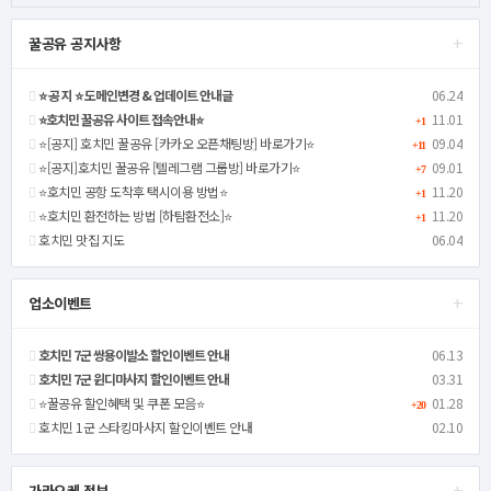
+
꿀공유 공지사항
⭐️ 공 지 ⭐️ 도메인변경 & 업데이트 안내글
06.24
⭐️호치민 꿀공유 사이트 접속안내⭐️
11.01
+1
⭐️[공지] 호치민 꿀공유 [카카오 오픈채팅방] 바로가기⭐️
09.04
+11
⭐️[공지]호치민 꿀공유 [텔레그램 그룹방] 바로가기⭐️
09.01
+7
⭐️호치민 공항 도착후 택시이용 방법⭐️
11.20
+1
⭐️호치민 환전하는 방법 [하탐환전소]⭐️
11.20
+1
호치민 맛집 지도
06.04
+
업소이벤트
호치민 7군 쌍용이발소 할인이벤트 안내
06.13
호치민 7군 윈디마사지 할인이벤트 안내
03.31
⭐️꿀공유 할인혜택 및 쿠폰 모음⭐️
01.28
+20
호치민 1군 스타킹마사지 할인이벤트 안내
02.10
+
가라오케 정보