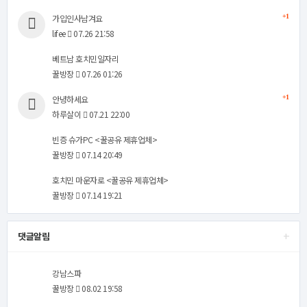
가입인사남겨요
+1
lifee
07.26 21:58
베트남 호치민일자리
꿀방장
07.26 01:26
안녕하세요
+1
하루살이
07.21 22:00
빈증 슈가PC <꿀공유 제휴업체>
꿀방장
07.14 20:49
호치민 마운자로 <꿀공유 제휴업체>
꿀방장
07.14 19:21
+
댓글알림
강남스파
꿀방장
08.02 19:58