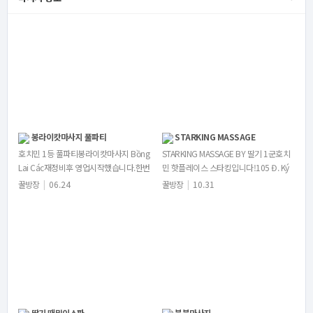
봉라이캇마사지 풀파티
STARKING MASSAGE
호치민 1등 풀파티봉라이캇마사지 Bồng
STARKING MASSAGE BY 딸기 1군호치
Lai Các재정비후 영업시작했습니다.한번
민 핫플레이스 스타킹입니다!105 Đ. Ký
방문하시면 재방문률100%현장실물ㅊ
Con, Phường Nguyễn Thái Bình…
꿀방장
|
06.24
꿀방장
|
10.31
ㅇㅅ사진불가X예약풀이 자주…
딸기 때밀이스파
붕붕마사지