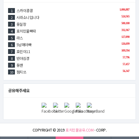
스카이콩콩
1,006,887
1
시라소니입니다
524,565
2
뭉실장
500,100
3
호치민물빠따
332,367
4
라스
127,090
5
5남매아빠
126,699
6
호린이11
109,594
7
반야심경
57,796
8
동맨
57,457
9
잼지쓰
56,347
10
공유해주세요
COPYRIGHT © 2019
호치민꿀공유.COM
- CORP.