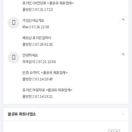
호치민 OK전당포 <꿀공유 제휴업체>
꿀방장
07.31 17:13
가입인사남겨요
+1
lifee
07.26 21:58
베트남 호치민일자리
꿀방장
07.26 01:26
안녕하세요
+1
하루살이
07.21 22:00
빈증 슈가PC <꿀공유 제휴업체>
꿀방장
07.14 20:49
호치민 마운자로 <꿀공유 제휴업체>
꿀방장
07.14 19:21
+
꿀공유 파트너업소