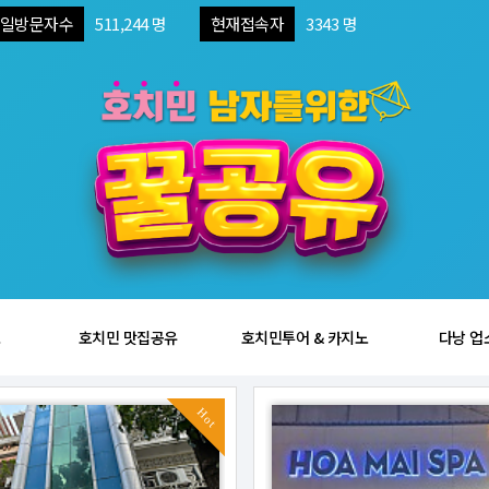
일방문자수
511,244 명
현재접속자
3343 명
보
호치민 맛집공유
호치민투어 & 카지노
다낭 업
Hot