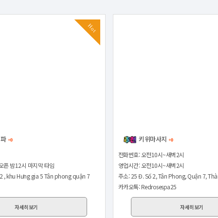
Hot
스파
키위마사지
+0
+0
전화번호: 오전10시~새벽2시
오픈 밤12시 마지막 타임
영업시간: 오전10시~새벽2시
2 , khu Hưng gia 5 Tân phong quận 7
주소: 25 Đ. Số 2, Tân Phong, Quận 7, Thà
9
카카오톡: Redrosespa25
자세히보기
자세히보기