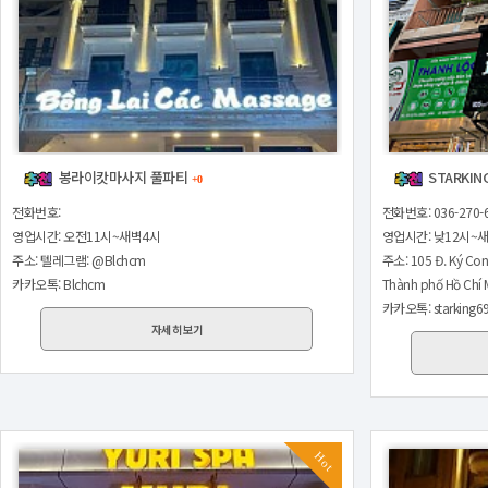
봉라이캇마사지 풀파티
STARKIN
+0
전화번호:
전화번호: 036-270-
영업시간: 오전11시~새벽4시
영업시간: 낮12시~
주소: 텔레그램: @Blchcm
주소: 105 Đ. Ký Con
카카오톡: Blchcm
Thành phố Hồ Chí 
카카오톡: starking6
자세히보기
Hot