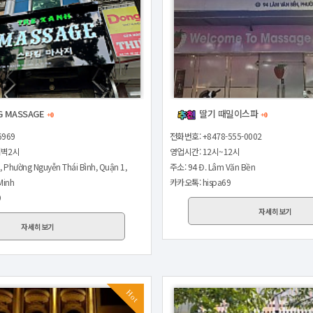
G MASSAGE
딸기 때밀이스파
+0
+0
6969
전화번호: +8478-555-0002
새벽2시
영업시간: 12시~12시
, Phường Nguyễn Thái Bình, Quận 1,
주소: 94 Đ. Lâm Văn Bền
Minh
카카오톡: hispa69
9
자세히보기
자세히보기
Hot