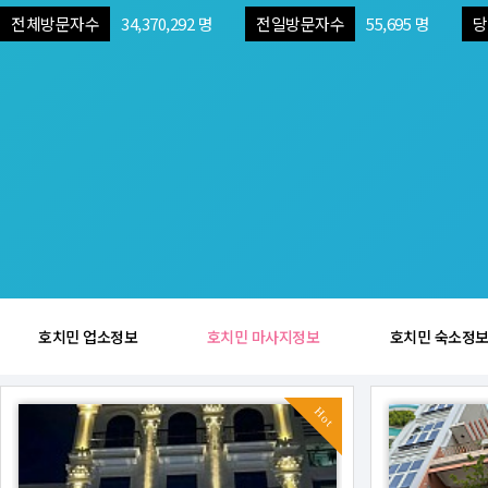
전체방문자수
34,370,292 명
전일방문자수
55,695 명
당
호치민 업소정보
호치민 마사지정보
호치민 숙소정
Hot