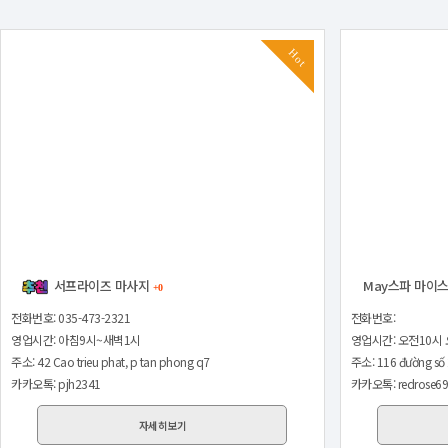
Hot
서프라이즈 마사지
May스파 마이
+0
전화번호:
전화번호: 035-473-2321
영업시간: 오전10시 
영업시간: 아침9시~새벽1시
주소: 116 đường số 
주소: 42 Cao trieu phat, p tan phong q7
카카오톡: redrose6
카카오톡: pjh2341
자세히보기