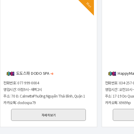
Hot
도도스파 DODO SPA
HappyM
+0
전화번호: 077-999-0004
전화번호: 034-257-
영업시간: 아침9시~새벽2시
영업시간: 오전10시
주소: 70 Đ. CalmettePhường Nguyễn Thái Bình, Quận 1
주소: 17-19 Do Qua
카카오톡: dodospa79
카카오톡: 6969hp
자세히보기