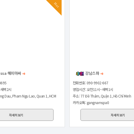
Hot
assa 해피마싸
강남스파
+0
+0
8695
전화번호: 090-9902-667
~새벽2시
영업시간: 오전11시~새벽1시
ng Dau, Pham Ngu Lao, Quan 1, HCM
주소: 77 Đề Thám, Quận 1, Hồ Chí Minh
카카오톡: gangnamspa0
자세히보기
자세히보기