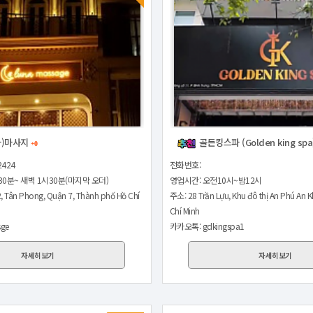
나)마사지
골든킹스파 (Golden king spa
+0
2424
전화번호:
30분~ 새벽 1시30분(마지막 오더)
영업시간: 오전10시~밤12시
, Tân Phong, Quận 7, Thành phố Hồ Chí
주소: 28 Trần Lựu, Khu đô thị An Phú An 
Chí Minh
ge
카카오톡: gdkingspa1
자세히보기
자세히보기