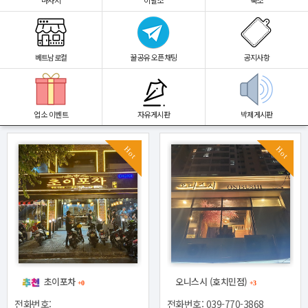
마사지
이발소
숙소
베트남로컬
꿀공유 오픈채팅
공지사항
업소 이벤트
자유게시판
박제게시판
Hot
Hot
초이포차
오니스시 (호치민점)
+0
+3
전화번호: 039-770-3868
전화번호: