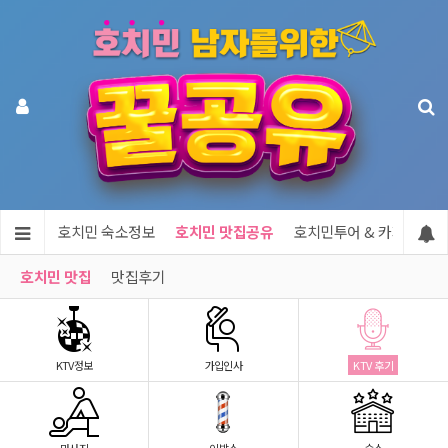
지정보
호치민 숙소정보
호치민 맛집공유
호치민투어 & 카지노
호치민 맛집
맛집후기
KTV정보
가입인사
KTV 후기