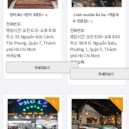
반미362 <반미 3대장>
Crab noodle Ba ba <게살국
+0
수 전문점>
+1
전화번호:
영업시간: 오전 6:15~오후 8:30
전화번호:
주소: 55 Nguyễn Đức Cảnh,
영업시간: 오전 8:00~오후 8:00
Tân Phong, Quận 7, Thành
주소: 84/6 Đ. Nguyễn Biểu,
phố Hồ Chí Minh
Phường 1, Quận 5, Thành
카카오톡:
phố Hồ Chí Minh
카카오톡:
자세히보기
자세히보기
Hot
Hot