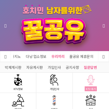
투어 & 카지노
다낭 업소정보
우리끼리
꿀공유 제휴문의
박제게시판
자유게시판
가입인사
공지사항
질문답변
KTV정보
가입인사
KTV 후기