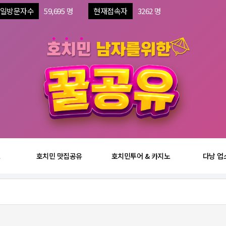
일방문자수
59,695 명
현재접속자
3262 명
보
호치민 맛집공유
호치민투어 & 카지노
다낭 업