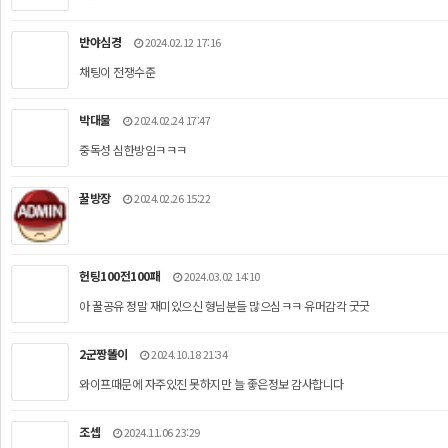
반야심경
2024.02.12 17:16
채팅이 전쟁수준
박대물
2024.02.24 17:47
중독성 심한방임ㅋㅋㅋ
꿀방장
2024.02.26 15:22
헌팅100전100패
2024.03.02 14:10
아 꿀공유 정말 재미있으신 형님분들 많으심ㅋㅋ 유머감각 굿굿
2군짱똘이
2024.10.18 21:34
와이프때문에 자주있진 못하지만 늘 좋은정보 감사합니다
조셉
2024.11.06 23:29