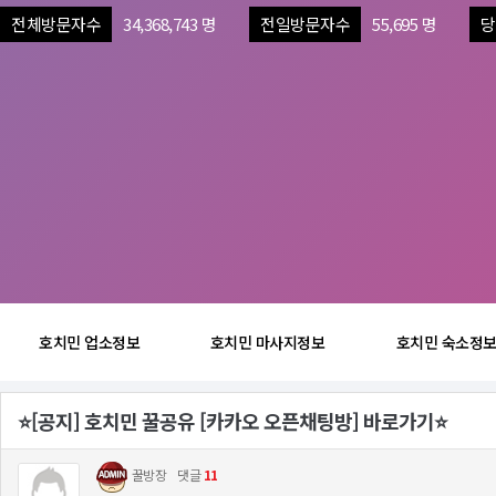
전체방문자수
34,368,743 명
전일방문자수
55,695 명
당
호치민 업소정보
호치민 마사지정보
호치민 숙소정
⭐️[공지] 호치민 꿀공유 [카카오 오픈채팅방] 바로가기⭐️
꿀방장
댓글
11