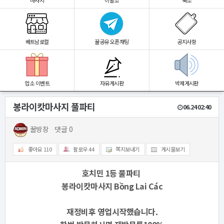
마사지
이발소
숙소
베트남로컬
꿀공유 오픈채팅
공지사항
업소 이벤트
자유게시판
박제게시판
봉라이캇마사지 풀파티
06.24 02:40
꿀방장
댓글 0
좋아요
110
팔로우
44
쪽지보내기
게시물보기
호치민 1등 풀파티
봉라이캇마사지 Bồng Lai Các
재정비후 영업시작했습니다.