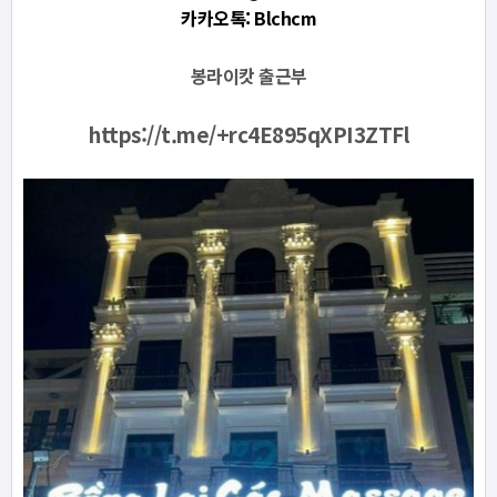
카카오톡: Blchcm
봉라이캇 출근부
https://t.me/+rc4E895qXPI3ZTFl