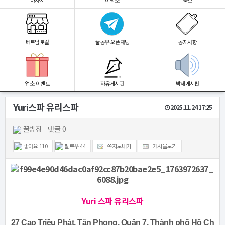
마사지
이발소
숙소
베트남로컬
꿀공유 오픈채팅
공지사항
업소 이벤트
자유게시판
박제게시판
Yuri스파 유리스파
2025.11.24 17:25
꿀방장
댓글 0
좋아요
110
팔로우
44
쪽지보내기
게시물보기
Yuri 스파 유리스파
27 Cao Triều Phát, Tân Phong, Quận 7, Thành phố Hồ Ch