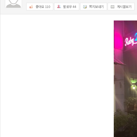
좋아요
110
팔로우
44
쪽지보내기
게시물보기