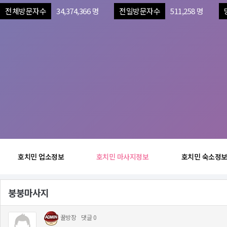
전체방문자수
34,374,366 명
전일방문자수
511,258 명
호치민 업소정보
호치민 마사지정보
호치민 숙소정
붕붕마사지
꿀방장
댓글 0