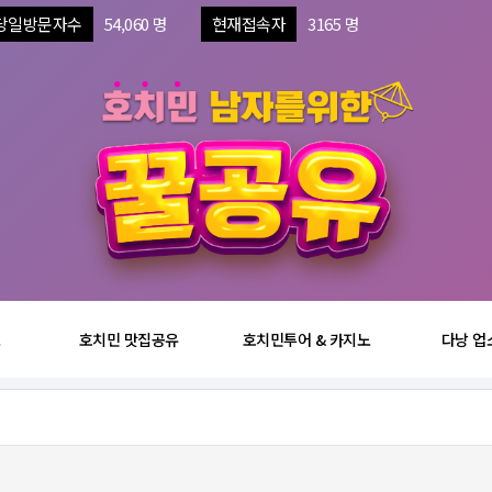
당일방문자수
54,060 명
현재접속자
3165 명
보
호치민 맛집공유
호치민투어 & 카지노
다낭 업