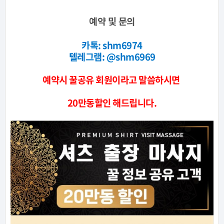
예약 및 문의
카톡:
shm6974
텔레그램:
@
shm6969
예약시 꿀공유 회원이라고 말씀하시면
20만동할인 해드립니다.