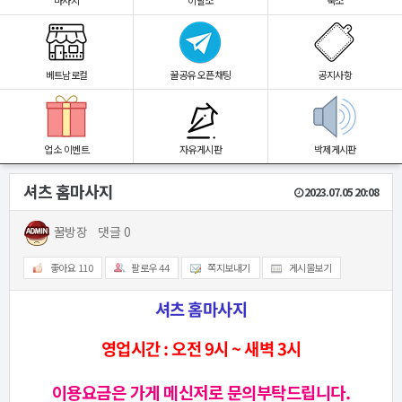
마사지
이발소
숙소
베트남로컬
꿀공유 오픈채팅
공지사항
업소 이벤트
자유게시판
박제게시판
셔츠 홈마사지
2023.07.05 20:08
꿀방장
댓글 0
좋아요
110
팔로우
44
쪽지보내기
게시물보기
셔츠 홈마사지
영업시간 : 오전 9시 ~ 새벽 3시
이용요금은 가게 메신저로 문의부탁드립니다.