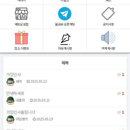
마사지
이발소
숙소
베트남로컬
꿀공유 오픈채팅
공지사항
업소 이벤트
자유게시판
박제게시판
제목
가입인사
1
쉐어
2025.05.22
안녕하세용
1
내콜라
2025.05.21
가입인사올립니다
1
아임랭가
2025.05.19