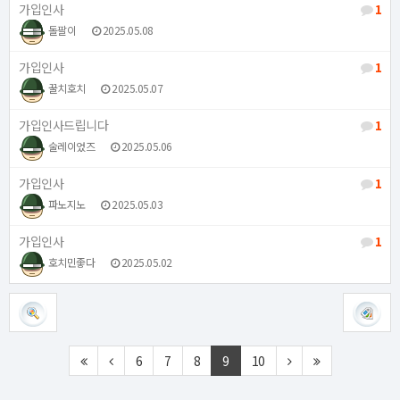
가입인사
1
돌팔이
2025.05.08
가입인사
1
꿀치호치
2025.05.07
가입인사드립니다
1
술레이었즈
2025.05.06
가입인사
1
파노지노
2025.05.03
가입인사
1
호치민좋다
2025.05.02
6
7
8
9
10