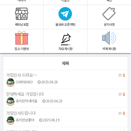
마사지
이발소
숙소
베트남로컬
꿀공유 오픈채팅
공지사항
업소 이벤트
자유게시판
박제게시판
제목
가입인사 드려요~~
1
CHRIS0083
2025.06.26
안녕하세요 가입입니다
1
호치민막내아들
2025.06.25
가입인사드립니다
1
호치민넘좋아
2025.06.19