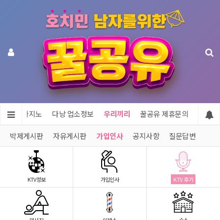
투어 & 카지노
다낭 업소정보
우리끼리
꿀공유 제휴문의
박제게시판
자유게시판
가입인사
공지사항
질문답변
KTV정보
가입인사
KTV 후기