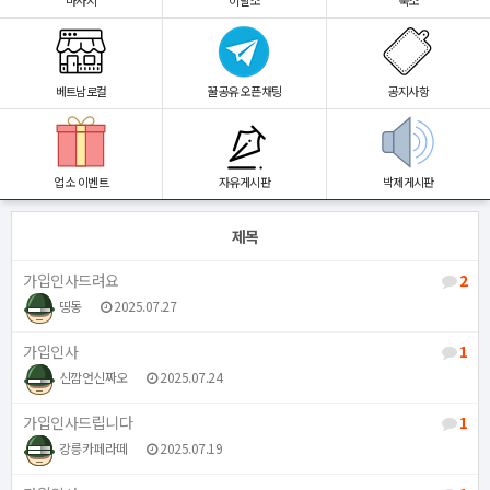
마사지
이발소
숙소
베트남로컬
꿀공유 오픈채팅
공지사항
업소 이벤트
자유게시판
박제게시판
제목
가입인사드려요
2
띵동
2025.07.27
가입인사
1
신깜언신짜오
2025.07.24
가입인사드립니다
1
강릉카페라떼
2025.07.19