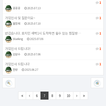
.
1
꽁꽁꽁
2025.07.13
가입인사 및 질문이요~
1
물침뒈
2025.07.10
반갑습니다. 호치민 새벽1시 도착하면 쉴수 있는 찜질방…
1
blueking
2025.07.06
가입인사 드립니다!
1
김덛수
2025.07.06
가입인사 드립니다
1
한량
2025.06.27
6
7
8
9
10