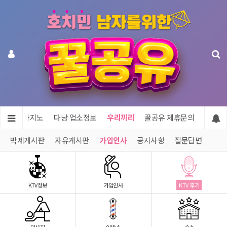
투어 & 카지노
다낭 업소정보
우리끼리
꿀공유 제휴문의
박제게시판
자유게시판
가입인사
공지사항
질문답변
KTV정보
가입인사
KTV 후기