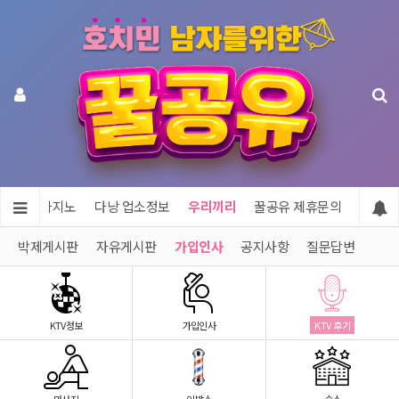
투어 & 카지노
다낭 업소정보
우리끼리
꿀공유 제휴문의
박제게시판
자유게시판
가입인사
공지사항
질문답변
KTV정보
가입인사
KTV 후기