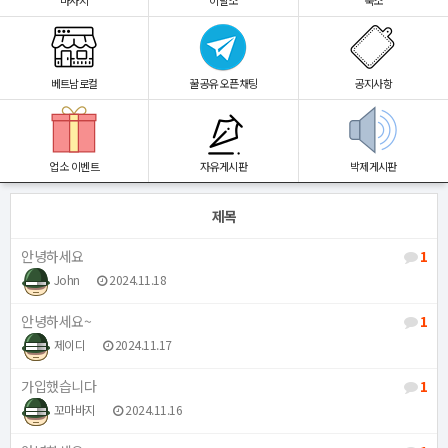
마사지
이발소
숙소
베트남로컬
꿀공유 오픈채팅
공지사항
업소 이벤트
자유게시판
박제게시판
제목
안녕하세요
1
John
2024.11.18
안녕하세요~
1
제이디
2024.11.17
가입했습니다
1
꼬마바지
2024.11.16