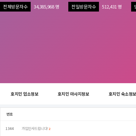
전체방문자수
34,385,968 명
전일방문자수
512,431 명
호치민 업소정보
호치민 마사지정보
호치민 숙소정
번호
1344
가입인사드립니다!
2