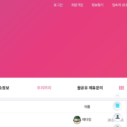
로그인
회원가입
정보찾기
접속자 283
소정보
우리끼리
꿀공유 제휴문의
이름
날짜
테더킴
2025.03.05