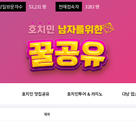
당일방문자수
53,231 명
현재접속자
3283 명
보
호치민 맛집공유
호치민투어 & 카지노
다낭 업
제목