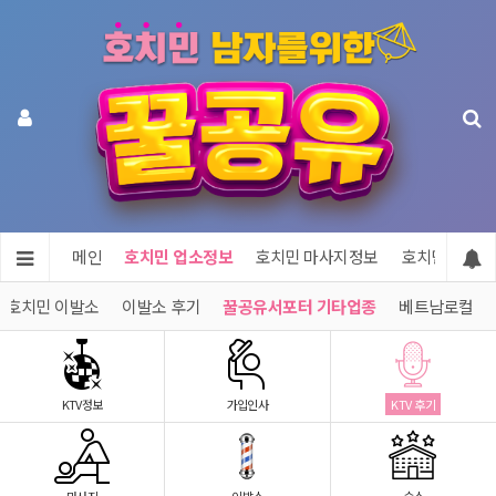
메인
호치민 업소정보
호치민 마사지정보
호치민 숙소정
호치민 이발소
이발소 후기
꿀공유서포터 기타업종
베트남로컬
KTV정보
가입인사
KTV 후기