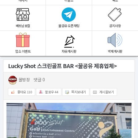
마사지
이발소
숙소
베트남로컬
꿀공유 오픈채팅
공지사항
업소 이벤트
자유게시판
박제게시판
Lucky Shot 스크린골프 BAR <꿀공유 제휴업체>
2025.08.10 19:45
꿀방장
댓글 0
좋아요
110
팔로우
44
쪽지보내기
게시물보기