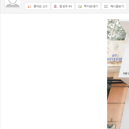
좋아요
110
팔로우
44
쪽지보내기
게시물보기