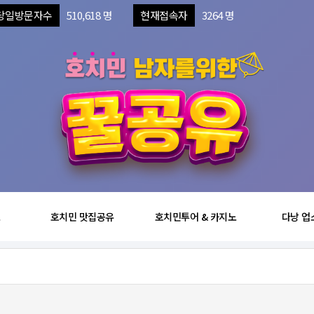
당일방문자수
510,618 명
현재접속자
3264 명
보
호치민 맛집공유
호치민투어 & 카지노
다낭 업