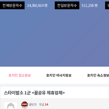
전체방문자수
34,380,924 명
전일방문자수
511,258 명
호치민 업소정보
호치민 마사지정보
호치민 숙소정
스타이발소 1군 <꿀공유 제휴업체>
꿀방장
댓글
14