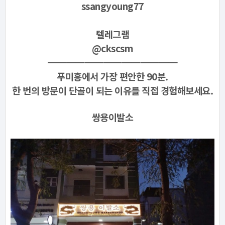
ssangyoung77
텔레그램
@ckscsm
━━━━━━━━━━━━━━
푸미흥에서 가장 편안한 90분.
한 번의 방문이 단골이 되는 이유를 직접 경험해보세요.
쌍용이발소