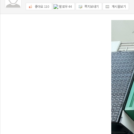
좋아요
110
팔로우
44
쪽지보내기
게시물보기