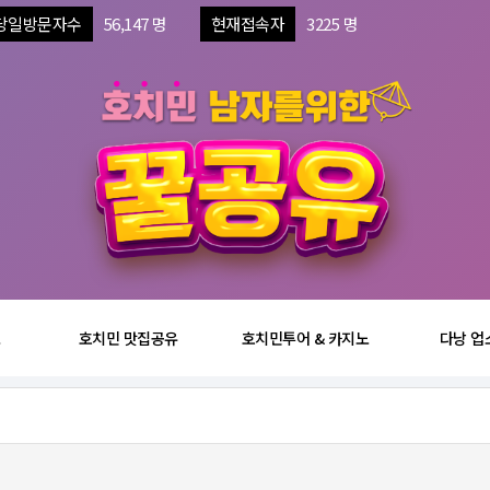
당일방문자수
56,147 명
현재접속자
3225 명
보
호치민 맛집공유
호치민투어 & 카지노
다낭 업