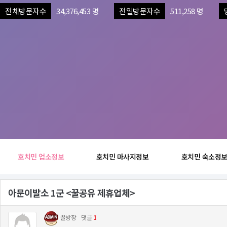
전체방문자수
34,376,453 명
전일방문자수
511,258 명
호치민 업소정보
호치민 마사지정보
호치민 숙소정
아문이발소 1군 <꿀공유 제휴업체>
꿀방장
댓글
1