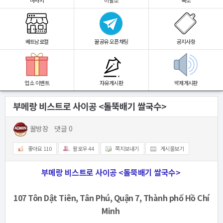
마사지
이발소
숙소
베트남로컬
꿀공유 오픈채팅
공지사항
업소 이벤트
자유게시판
박제게시판
부메랑 비스트로 사이공 <돌뚝배기 쌀국수>
2023.05.02 03:05
꿀방장
댓글 0
좋아요
110
팔로우
44
쪽지보내기
게시물보기
부메랑 비스트로 사이공 <돌뚝배기 쌀국수>
107 Tôn Dật Tiên, Tân Phú, Quận 7, Thành phố Hồ Chí
Minh