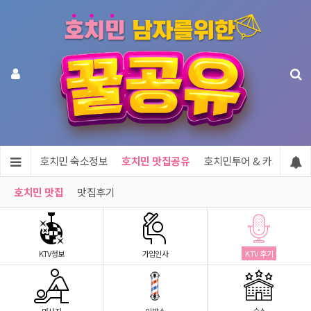
지정보
호치민 숙소정보
호치민 맛집공유
호치민투어 & 카지노
호치민 맛집
맛집후기
KTV정보
가입인사
KTV 후기