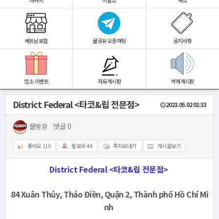
마사지
이발소
숙소
베트남로컬
꿀공유 오픈채팅
공지사항
업소 이벤트
자유게시판
박제게시판
District Federal <타코&립 전문점>
2023.05.02 01:33
꿀방장
댓글 0
좋아요
110
팔로우
44
쪽지보내기
게시물보기
District Federal <타코&립 전문점>
84 Xuân Thủy, Thảo Điền, Quận 2, Thành phố Hồ Chí Mi
nh