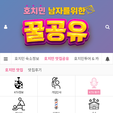
지정보
호치민 숙소정보
호치민 맛집공유
호치민투어 & 카지노
호치민 맛집
맛집후기
KTV정보
가입인사
KTV 후기