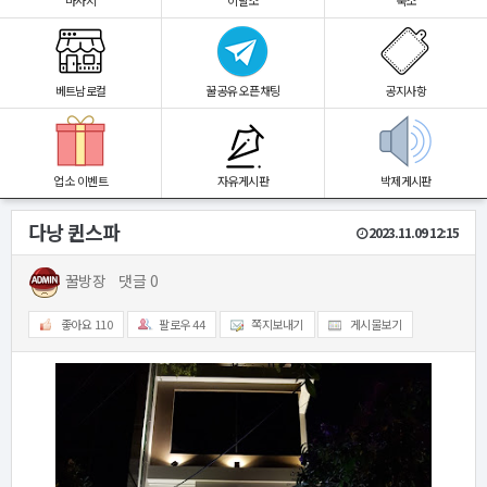
마사지
이발소
숙소
베트남로컬
꿀공유 오픈채팅
공지사항
업소 이벤트
자유게시판
박제게시판
다낭 퀸스파
2023.11.09 12:15
꿀방장
댓글 0
좋아요
110
팔로우
44
쪽지보내기
게시물보기