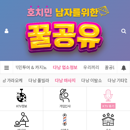
공유
호치민투어 & 카지노
다낭 업소정보
우리끼리
꿀공유 제휴문
다낭 가라오케
다낭 풀빌라
다낭 마사지
다낭 이발소
다낭 기타업
KTV정보
가입인사
KTV 후기