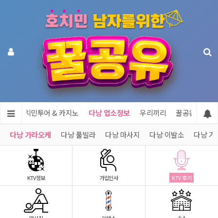
공유
호치민투어 & 카지노
다낭 업소정보
우리끼리
꿀공유 제휴문
다낭 가라오케
다낭 풀빌라
다낭 마사지
다낭 이발소
다낭 기
KTV정보
가입인사
KTV 후기