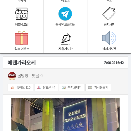
마사지
이발소
숙소
베트남로컬
꿀공유 오픈채팅
공지사항
업소 이벤트
자유게시판
박제게시판
에덴가라오케
06.02 16:42
꿀방장
댓글 0
좋아요
110
팔로우
44
쪽지보내기
게시물보기