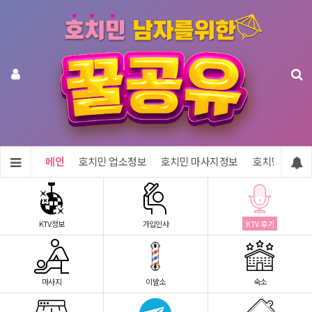
메인
호치민 업소정보
호치민 마사지정보
호치민 숙소정
KTV정보
가입인사
KTV 후기
마사지
이발소
숙소