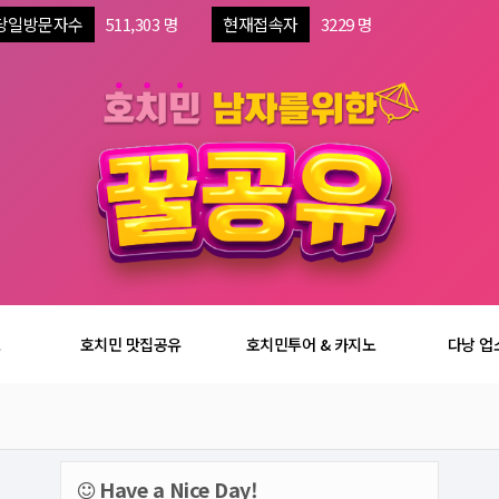
당일방문자수
511,303 명
현재접속자
3229 명
보
호치민 맛집공유
호치민투어 & 카지노
다낭 업
Have a Nice Day!