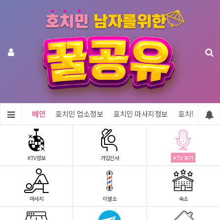
메인
호치민 업소정보
호치민 마사지정보
호치민 숙소정
KTV정보
가입인사
KTV 후기
마사지
이발소
숙소