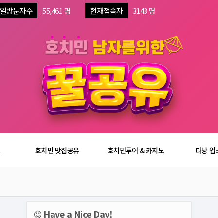
일방문자수
55,461 명
현재접속자
3143 명
보
호치민 맛집공유
호치민투어 & 카지노
다낭 업
Have a Nice Day!