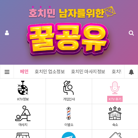
메인
호치민 업소정보
호치민 마사지정보
호치민 숙소정
KTV정보
가입인사
KTV 후기
마사지
이발소
숙소