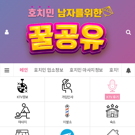
메인
호치민 업소정보
호치민 마사지정보
호치민 숙소정
KTV정보
가입인사
KTV 후기
마사지
이발소
숙소