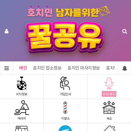
메인
호치민 업소정보
호치민 마사지정보
호치민 숙소정
KTV정보
가입인사
KTV 후기
마사지
이발소
숙소