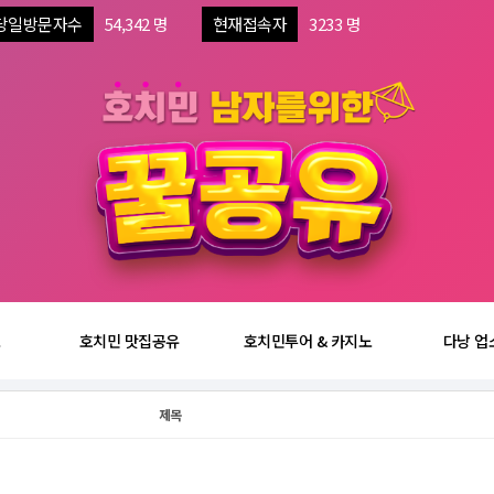
당일방문자수
54,342 명
현재접속자
3233 명
보
호치민 맛집공유
호치민투어 & 카지노
다낭 업
제목