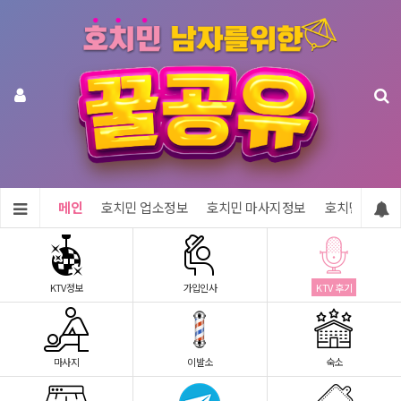
메인
호치민 업소정보
호치민 마사지정보
호치민 숙소정
KTV정보
가입인사
KTV 후기
마사지
이발소
숙소