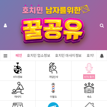
메인
호치민 업소정보
호치민 마사지정보
호치민 숙소정
KTV정보
가입인사
KTV 후기
마사지
이발소
숙소