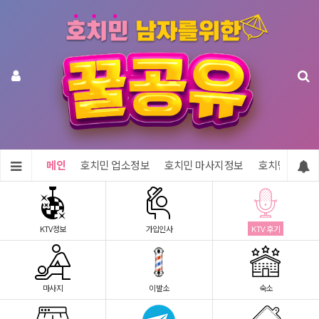
메인
호치민 업소정보
호치민 마사지정보
호치민 숙소정
KTV정보
가입인사
KTV 후기
마사지
이발소
숙소