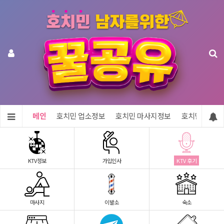
메인
호치민 업소정보
호치민 마사지정보
호치민 숙소정
KTV정보
가입인사
KTV 후기
마사지
이발소
숙소