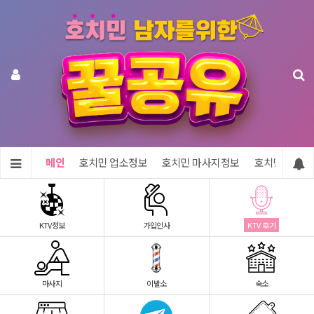
메인
호치민 업소정보
호치민 마사지정보
호치민 숙소정
KTV정보
가입인사
KTV 후기
마사지
이발소
숙소