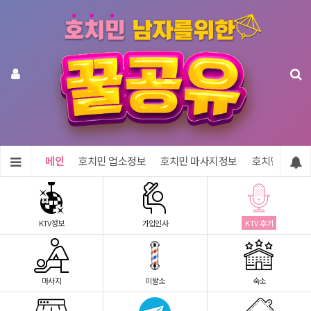
메인
호치민 업소정보
호치민 마사지정보
호치민 숙소정
KTV정보
가입인사
KTV 후기
마사지
이발소
숙소