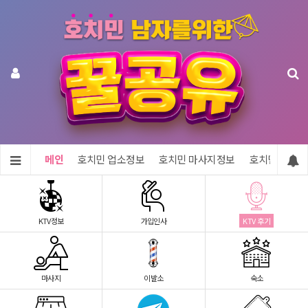
메인
호치민 업소정보
호치민 마사지정보
호치민 숙소정
KTV정보
가입인사
KTV 후기
마사지
이발소
숙소